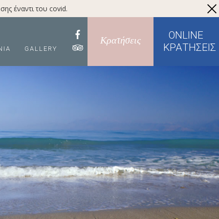
ης έναντι του covid.
ONLINE
Κρατήσεις
ΚΡΑΤΉΣΕΙΣ
ΝΊΑ
GALLERY