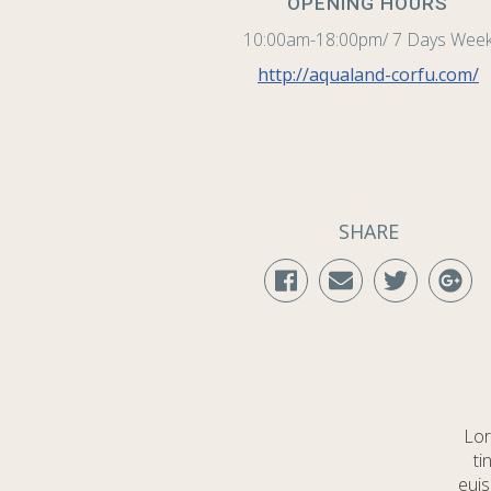
OPENING HOURS
10:00am-18:00pm/ 7 Days Wee
http://aqualand-corfu.com/
SHARE
Lor
ti
euis