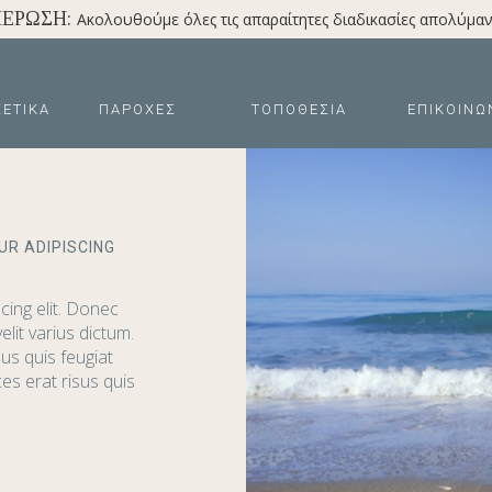
ΜΈΡΩΣΗ:
Ακολουθούμε όλες τις απαραίτητες διαδικασίες απολύμανσ
ΧΕΤΙΚΆ
ΠΑΡΟΧΈΣ
ΤΟΠΟΘΕΣΊΑ
ΕΠΙΚΟΙΝΩ
UR ADIPISCING
cing elit. Donec
elit varius dictum.
lus quis feugiat
ices erat risus quis