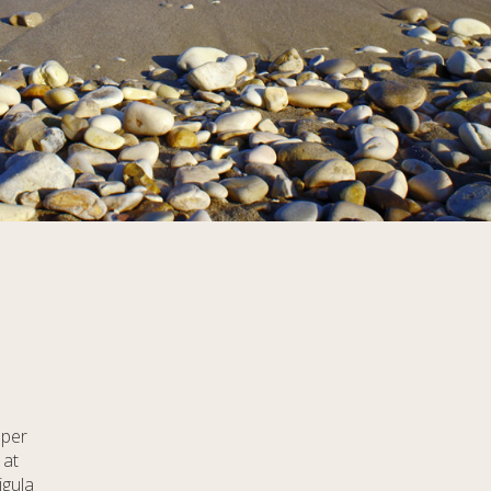
mper
 at
igula