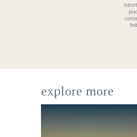
lobort
plac
conse
fin
explore more