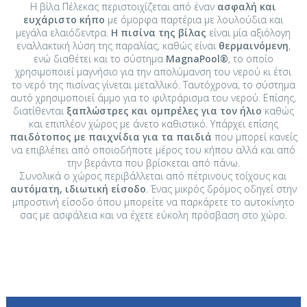
Η βίλα Πέλεκας περιστοιχίζεται από έναν
ασφαλή και
ευχάριστο κήπο
με όμορφα παρτέρια με λουλούδια και
μεγάλα ελαιόδεντρα.
Η πισίνα της βίλας
είναι μία αξιόλογη
εναλλακτική λύση της παραλίας, καθώς είναι
θερμαινόμενη
,
ενώ διαθέτει και το σύστημα
MagnaPool®
, το οποίο
χρησιμοποιεί μαγνήσιο για την απολύμανση του νερού κι έτσι
το νερό της πισίνας γίνεται μεταλλικό. Ταυτόχρονα, το σύστημα
αυτό χρησιμοποιεί άμμο για το φιλτράρισμα του νερού. Επίσης,
διατίθενται
ξαπλώστρες και ομπρέλες για τον ήλιο
καθώς
και επιπλέον χώρος με άνετο καθιστικό. Υπάρχει επίσης
παιδότοπος με παιχνίδια για τα παιδιά
που μπορεί κανείς
να επιβλέπει από οποιοδήποτε μέρος του κήπου αλλά και από
την βεράντα που βρίσκεται από πάνω.
Συνολικά ο χώρος περιβάλλεται από πέτρινους τοίχους και
αυτόματη, ιδιωτική είσοδο
. Ένας μικρός δρόμος οδηγεί στην
μπροστινή είσοδο όπου μπορείτε να παρκάρετε το αυτοκίνητο
σας με ασφάλεια και να έχετε εύκολη πρόσβαση στο χώρο.