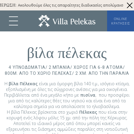
Ακολουθούμε όλες τις απαραίτητες διαδικασίες απολύμανσης έναντι 
ΡΩΣΗ:
ONLINE
ΚΡΑΤΉΣΕΙΣ
βίλα πέλεκας
4 ΥΠΝΟΔΩΜΆΤΙΑ/ 2 ΜΠΆΝΙΑ/ ΧΏΡΟΣ ΓΙΑ 6-8 ΆΤΟΜΑ/
800Μ. ΑΠΌ ΤΟ ΧΩΡΙΌ ΠΈΛΕΚΑΣ/ 2 ΧΜ. ΑΠΌ ΤΗΝ ΠΑΡΑΛΊΑ
Η
βίλα Πέλεκας
είναι μια όμορφη βίλα 140 τ.μ., ισόγειο κτίσμα,
εξοπλισμένη με όλες τις σύγχρονες ανέσεις για μια οικογένεια.
Περιβάλλεται από ένα μεγάλο κήπο με
πισίνα
, που προσφέρει
μια από τις καλύτερες θέες του νησιού και είναι ένα από τα
καλύτερα σημεία για να απολαύσετε το ηλιοβασίλεμα.
Η βίλα Πέλεκας βρίσκεται στο χωριό
Πέλεκας
που είναι στην
κορυφή ενός λόφου μόλις 15 χμ. από την πόλη της Κέρκυρας.
Αποτελεί το ιδανικό μέρος από όπου μπορεί κανείς να
εξερευνήσει τις διάσημες αμμώδεις παραλίες στη νοτιοδυτική