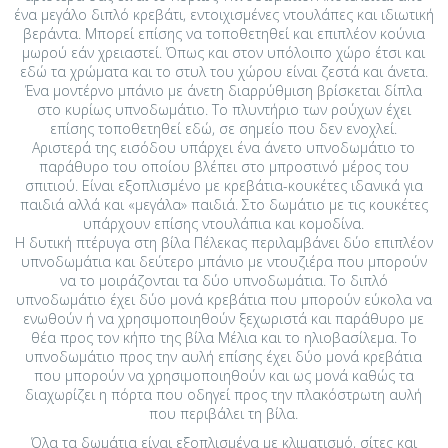
ένα μεγάλο διπλό κρεβάτι, εντοιχισμένες ντουλάπες και ιδιωτική
βεράντα. Μπορεί επίσης να τοποθετηθεί και επιπλέον κούνια
μωρού εάν χρειαστεί. Όπως και στον υπόλοιπο χώρο έτσι και
εδώ τα χρώματα και το στυλ του χώρου είναι ζεστά και άνετα.
Ένα μοντέρνο μπάνιο με άνετη διαρρύθμιση βρίσκεται δίπλα
στο κυρίως υπνοδωμάτιο. Το πλυντήριο των ρούχων έχει
επίσης τοποθετηθεί εδώ, σε σημείο που δεν ενοχλεί.
Αριστερά της εισόδου υπάρχει ένα άνετο υπνοδωμάτιο το
παράθυρο του οποίου βλέπει στο μπροστινό μέρος του
σπιτιού. Είναι εξοπλισμένο με κρεβάτια-κουκέτες ιδανικά για
παιδιά αλλά και «μεγάλα» παιδιά. Στο δωμάτιο με τις κουκέτες
υπάρχουν επίσης ντουλάπια και κομοδίνα.
Η δυτική πτέρυγα στη βίλα Πέλεκας περιλαμβάνει δύο επιπλέον
υπνοδωμάτια και δεύτερο μπάνιο με ντουζιέρα που μπορούν
να το μοιράζονται τα δύο υπνοδωμάτια. Το διπλό
υπνοδωμάτιο έχει δύο μονά κρεβάτια που μπορούν εύκολα να
ενωθούν ή να χρησιμοποιηθούν ξεχωριστά και παράθυρο με
θέα προς τον κήπο της βίλα Μέλια και το ηλιοβασίλεμα. Το
υπνοδωμάτιο προς την αυλή επίσης έχει δύο μονά κρεβάτια
που μπορούν να χρησιμοποιηθούν και ως μονά καθώς τα
διαχωρίζει η πόρτα που οδηγεί προς την πλακόστρωτη αυλή
που περιβάλει τη βίλα.
Όλα τα δωμάτια είναι εξοπλισμένα με κλιματισμό, σίτες και